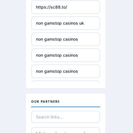
https://sc88.to/
non gamstop casinos uk
non gamstop casinos
non gamstop casinos
non gamstop casinos
non gamstop casinos
OUR PARTNERS
non gamstop casinos
non gamstop casinos