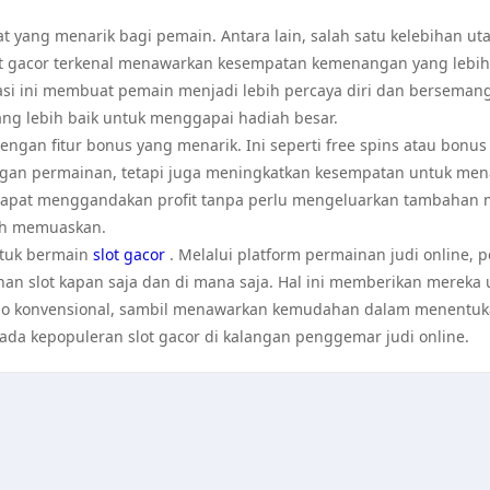
 yang menarik bagi pemain. Antara lain, salah satu kelebihan u
lot gacor terkenal menawarkan kesempatan kemenangan yang lebih
uasi ini membuat pemain menjadi lebih percaya diri dan berseman
ang lebih baik untuk menggapai hadiah besar.
dengan fitur bonus yang menarik. Ini seperti free spins atau bonus
ngan permainan, tetapi juga meningkatkan kesempatan untuk men
dapat menggandakan profit tanpa perlu mengeluarkan tambahan 
ih memuaskan.
ntuk bermain
slot gacor
. Melalui platform permainan judi online, 
n slot kapan saja dan di mana saja. Hal ini memberikan mereka 
ino konvensional, sambil menawarkan kemudahan dalam menentu
pada kepopuleran slot gacor di kalangan penggemar judi online.