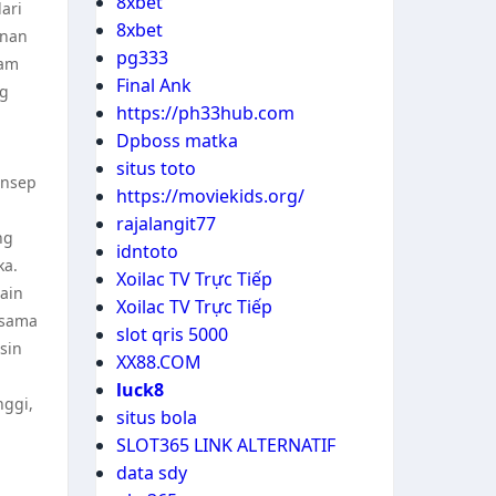
8xbet
ari
8xbet
inan
pg333
gam
Final Ank
ng
https://ph33hub.com
Dpboss matka
situs toto
onsep
https://moviekids.org/
rajalangit77
ng
idntoto
ka.
Xoilac TV Trực Tiếp
ain
Xoilac TV Trực Tiếp
esama
slot qris 5000
sin
XX88.COM
luck8
nggi,
situs bola
SLOT365 LINK ALTERNATIF
data sdy