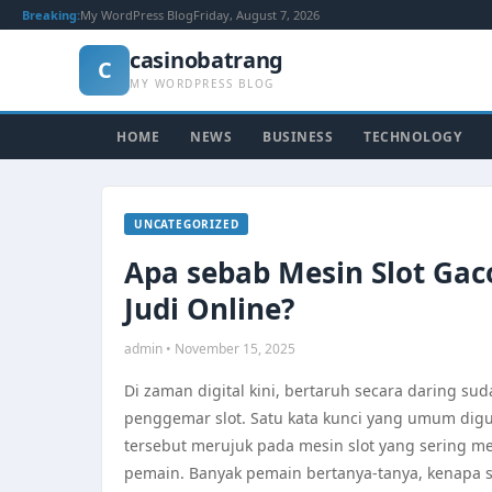
Breaking:
My WordPress Blog
Friday, August 7, 2026
casinobatrang
C
MY WORDPRESS BLOG
HOME
NEWS
BUSINESS
TECHNOLOGY
UNCATEGORIZED
Apa sebab Mesin Slot Gaco
Judi Online?
admin • November 15, 2025
Di zaman digital kini, bertaruh secara daring sud
penggemar slot. Satu kata kunci yang umum digun
tersebut merujuk pada mesin slot yang sering me
pemain. Banyak pemain bertanya-tanya, kenapa sl