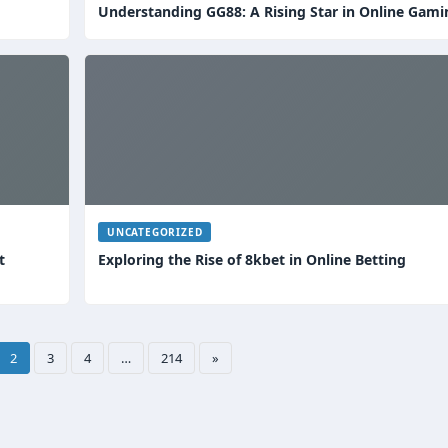
Understanding GG88: A Rising Star in Online Gami
UNCATEGORIZED
t
Exploring the Rise of 8kbet in Online Betting
Posts
2
3
4
…
214
»
pagination