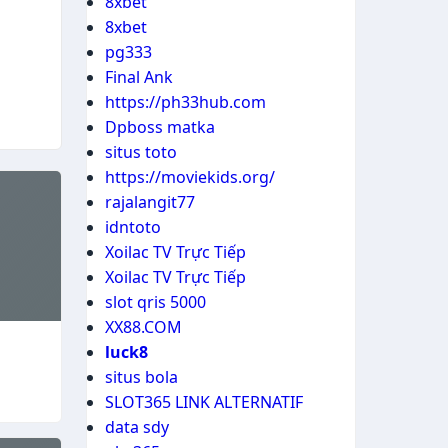
8xbet
8xbet
pg333
Final Ank
u
https://ph33hub.com
Dpboss matka
situs toto
https://moviekids.org/
rajalangit77
idntoto
Xoilac TV Trực Tiếp
Xoilac TV Trực Tiếp
slot qris 5000
XX88.COM
luck8
situs bola
SLOT365 LINK ALTERNATIF
data sdy