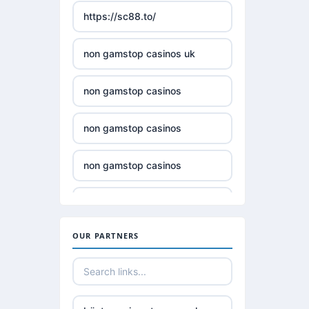
https://sc88.to/
non gamstop casinos uk
non gamstop casinos
non gamstop casinos
non gamstop casinos
non gamstop casinos
OUR PARTNERS
non gamstop casinos
non gamstop casinos