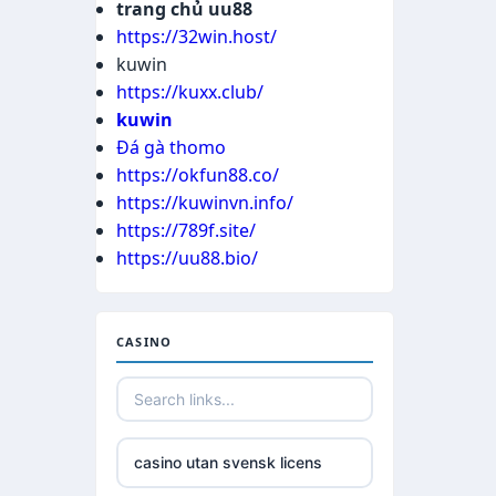
trang chủ uu88
https://32win.host/
kuwin
https://kuxx.club/
kuwin
Đá gà thomo
https://okfun88.co/
https://kuwinvn.info/
https://789f.site/
https://uu88.bio/
CASINO
casino utan svensk licens