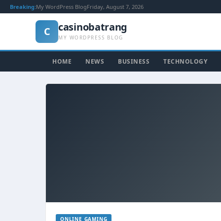
Breaking:
My WordPress Blog
Friday, August 7, 2026
casinobatrang
C
MY WORDPRESS BLOG
HOME
NEWS
BUSINESS
TECHNOLOGY
ONLINE GAMING