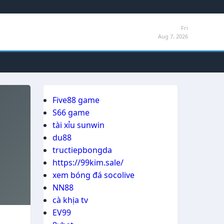
Fri
Aug 7, 2026
Five88 game
S66 game
tài xỉu sunwin
du88
tructiepbongda
https://99kim.sale/
xem bóng đá socolive
NN88
cà khịa tv
EV99