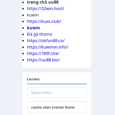
trang chủ uu88
https://32win.host/
kuwin
https://kuxx.club/
kuwin
Đá gà thomo
https://okfun88.co/
https://kuwinvn.info/
https://789f.site/
https://uu88.bio/
CASINO
casino utan svensk licens