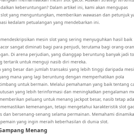
dalkan keberuntungan? Dalam artikel ini, kami akan mengupas
ena slot yang menguntungkan, memberikan wawasan dan petunjuk 
ipasi kedalam petualangan yang mendebarkan ini.
uk mendeskripsikan mesin slot yang sering menyuguhkan hasil baik
cor sangat diminati bagi para penjudi, terutama bagi orang-ora
n. Di arena perjudian, yang dianggap beruntung banyak jadi to
 tertarik untuk menguji nasib diri mereka.
urn yang besar dan jumlah transaksi yang lebih tinggi daripada mesi
n yang mana yang lagi beruntung dengan memperhatikan pola
timbang untuk bermain. Melalui pemahaman yang baik tentang c
putusan yang lebih terinformasi dan meningkatkan pengalaman m
 memberikan peluang untuk menang jackpot besar, nasib tetap ad
t memastikan kemenangan, tetapi mengetahui karakteristik slot ga
is dan bersenang-senang selama permainan. Memahami dinamik
emain yang ingin meraih keberhasilan di dunia slot.
or Gampang Menang