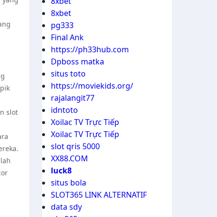
8xbet
8xbet
yang
pg333
Final Ank
https://ph33hub.com
Dpboss matka
situs toto
ng
https://moviekids.org/
pik
rajalangit77
idntoto
n slot
Xoilac TV Trực Tiếp
Xoilac TV Trực Tiếp
ara
slot qris 5000
ereka.
XX88.COM
alah
luck8
cor
situs bola
a
SLOT365 LINK ALTERNATIF
data sdy