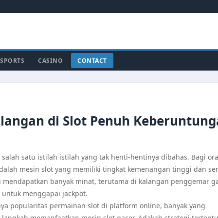
SPORTS
CASINO
CONTACT
ualangan di Slot Penuh Keberuntun
salah satu istilah istilah yang tak henti-hentinya dibahas. Bagi or
adalah mesin slot yang memiliki tingkat kemenangan tinggi dan se
ni mendapatkan banyak minat, terutama di kalangan penggemar 
untuk menggapai jackpot.
ya popularitas permainan slot di platform online, banyak yang
langkah memanfaatkan mesin slot gacor. Adakah strategi tertent