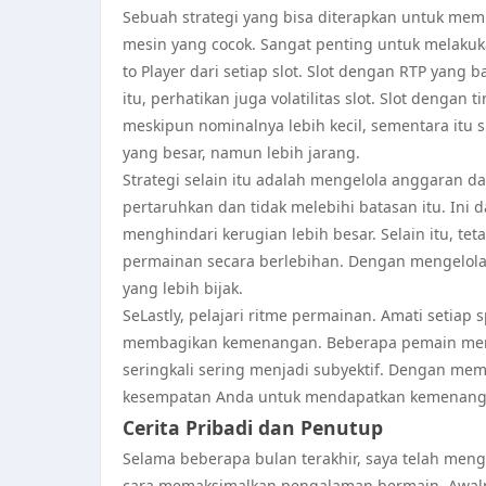
Sebuah strategi yang bisa diterapkan untuk m
mesin yang cocok. Sangat penting untuk melakuk
to Player dari setiap slot. Slot dengan RTP yan
itu, perhatikan juga volatilitas slot. Slot denga
meskipun nominalnya lebih kecil, sementara itu s
yang besar, namun lebih jarang.
Strategi selain itu adalah mengelola anggaran 
pertaruhkan dan tidak melebihi batasan itu. Ini
menghindari kerugian lebih besar. Selain itu, te
permainan secara berlebihan. Dengan mengelol
yang lebih bijak.
SeLastly, pelajari ritme permainan. Amati setiap
membagikan kemenangan. Beberapa pemain mengan
seringkali sering menjadi subyektif. Dengan 
kesempatan Anda untuk mendapatkan kemenangan
Cerita Pribadi dan Penutup
Selama beberapa bulan terakhir, saya telah me
cara memaksimalkan pengalaman bermain. Awalny