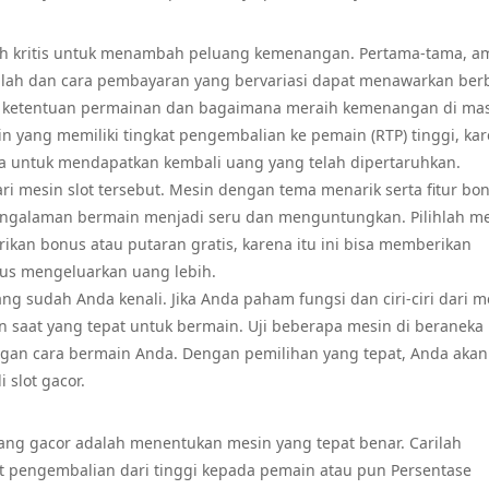
ah kritis untuk menambah peluang kemenangan. Pertama-tama, am
umlah dan cara pembayaran yang bervariasi dapat menawarkan ber
 ketentuan permainan dan bagaimana meraih kemenangan di mas
yang memiliki tingkat pengembalian ke pemain (RTP) tinggi, ka
 untuk mendapatkan kembali uang yang telah dipertaruhkan.
ari mesin slot tersebut. Mesin dengan tema menarik serta fitur bo
engalaman bermain menjadi seru dan menguntungkan. Pilihlah m
kan bonus atau putaran gratis, karena itu ini bisa memberikan
us mengeluarkan uang lebih.
ang sudah Anda kenali. Jika Anda paham fungsi dan ciri-ciri dari m
n saat yang tepat untuk bermain. Uji beberapa mesin di beraneka
gan cara bermain Anda. Dengan pemilihan yang tepat, Anda akan
slot gacor.
t yang gacor adalah menentukan mesin yang tepat benar. Carilah
 pengembalian dari tinggi kepada pemain atau pun Persentase