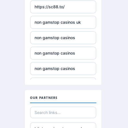
https://sc88.to/
non gamstop casinos uk
non gamstop casinos
non gamstop casinos
non gamstop casinos
non gamstop casinos
OUR PARTNERS
non gamstop casinos
non gamstop casinos