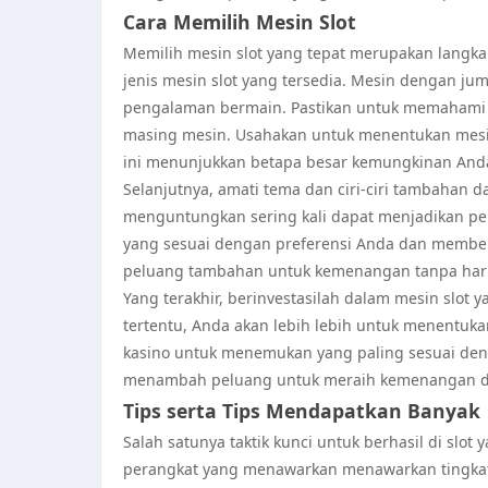
Cara Memilih Mesin Slot
Memilih mesin slot yang tepat merupakan langk
jenis mesin slot yang tersedia. Mesin dengan j
pengalaman bermain. Pastikan untuk memahami
masing mesin. Usahakan untuk menentukan mesin 
ini menunjukkan betapa besar kemungkinan Anda
Selanjutnya, amati tema dan ciri-ciri tambahan d
menguntungkan sering kali dapat menjadikan p
yang sesuai dengan preferensi Anda dan memberi
peluang tambahan untuk kemenangan tanpa har
Yang terakhir, berinvestasilah dalam mesin slot y
tertentu, Anda akan lebih lebih untuk menentuka
kasino untuk menemukan yang paling sesuai den
menambah peluang untuk meraih kemenangan di 
Tips serta Tips Mendapatkan Banyak
Salah satunya taktik kunci untuk berhasil di slo
perangkat yang menawarkan menawarkan tingkat