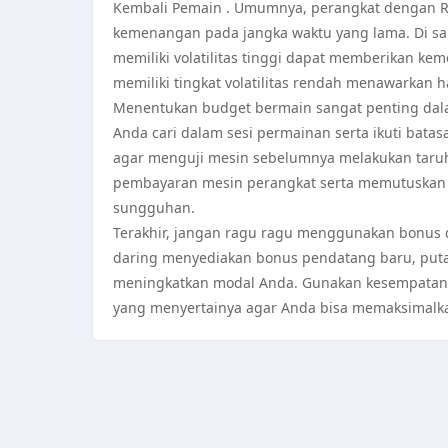
Kembali Pemain . Umumnya, perangkat dengan RT
kemenangan pada jangka waktu yang lama. Di samp
memiliki volatilitas tinggi dapat memberikan k
memiliki tingkat volatilitas rendah menawarkan ha
Menentukan budget bermain sangat penting dal
Anda cari dalam sesi permainan serta ikuti batasan
agar menguji mesin sebelumnya melakukan taruh
pembayaran mesin perangkat serta memutuskan 
sungguhan.
Terakhir, jangan ragu ragu menggunakan bonus da
daring menyediakan bonus pendatang baru, putar
meningkatkan modal Anda. Gunakan kesempatan in
yang menyertainya agar Anda bisa memaksimalkan