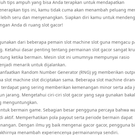
uluh tips ampuh yang bisa Anda terapkan untuk mendapatkan
nerapkan tips ini, kamu tidak cuma akan menambah peluang me
 lebih seru dan menyenangkan. Siapkan diri kamu untuk menden
gan Anda di ruang slot gacor!
 digunakan dari beberapa pemain slot machine slot guna mengacu 
 Ketahui dasar penting tentang permainan slot gacor sangat kru
tung ketika bermain. Mesin slot ini umumnya mempunyai rasio
njadi menarik untuk dijalankan.
emanfaatkan Random Number Generator (RNG) yg memberikan outp
ua slot machine slot diciptakan sama. Beberapa slot machine dira
ga terdapat yang sering memberikan kemenangan minor serta ada 
arang. Mengetahui ciri-ciri slot gacor yang saya gunakan baka
g menguntungkan.
al untuk bermain game. Sebagian besar pengguna percaya bahwa w
adi aktif. Memperhatikan pola payout serta periode bermain dapat
angan. Dengan ilmu yg baik mengenai gacor gacor, pengguna b
akhirnya menambah experiencenya permainannya sendiri.