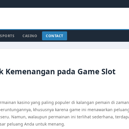
SPORTS
CASINO
CONTACT
uk Kemenangan pada Game Slot
ermainan kasino yang paling populer di kalangan pemain di zaman
 peruntungannya, khususnya karena game ini menawarkan peluan
eru. Namun, walaupun permainan ini terlihat sederhana, terdap
esar peluang Anda untuk menang.